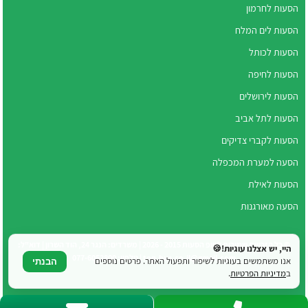
הסעות לחרמון
הסעות לים המלח
הסעות לכותל
הסעות לחיפה
הסעות לירושלים
הסעות לתל אביב
הסעות לקברי צדיקים
הסעה למערת המכפלה
הסעות לאילת
הסעה מאורגנות
© כל הזכויות שמורות לטופ הסעות 2015 - 2026 | משרדים: הנגר 24, הוד השרון | דוא"ל:
היי, יש אצלנו עוגיות!🍪
top.bus.co.il@gmail.com | טלפון: 077-6052800
אנו משתמשים בעוגיות לשיפור ותפעול האתר. פרטים נוספים
הבנתי
ב
מדיניות הפרטיות
.