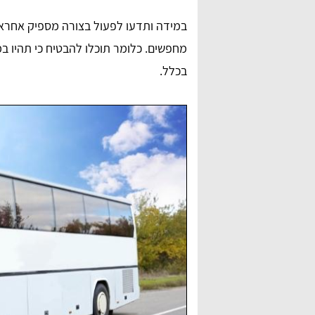
במידה ותדעו לפעול בצורה מספיק אחראי
מחפשים. כלומר תוכלו להבטיח כי תהיו 
בכלל.
anna lipaz
ם מאוד,
שירות מדהים ומאוד אדיבים בטלפון. הצלחתי למצוא
דרכם הסעה לאירוע, תודה רבה על הכל.