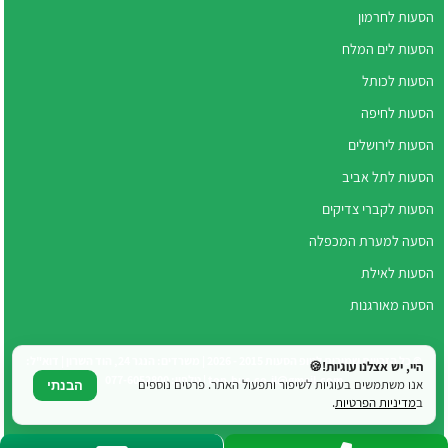
הסעות לחרמון
הסעות לים המלח
הסעות לכותל
הסעות לחיפה
הסעות לירושלים
הסעות לתל אביב
הסעות לקברי צדיקים
הסעה למערת המכפלה
הסעות לאילת
הסעה מאורגנות
© כל הזכויות שמורות לטופ הסעות 2015 - 2026 | משרדים: הנגר 24, הוד השרון | דוא"ל:
היי, יש אצלנו עוגיות!🍪
top.bus.co.il@gmail.com | טלפון: 077-6052800
אנו משתמשים בעוגיות לשיפור ותפעול האתר. פרטים נוספים
הבנתי
ב
מדיניות הפרטיות
.