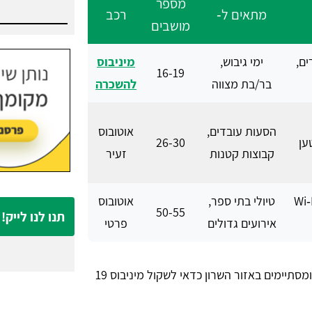
מספר
מתאים ל‑
רכב
מושבים
הסעות במרכז:
כיס.
ים,
ימי גיבוש,
מיניבוס
16-19
בר/בת מצווה
להשכרה
הסעות עובדים,
אוטובוס
ען
26-30
קבוצות קטנות
זעיר
ן גדול, Wi‑Fi
טיולי בתי ספר,
אוטובוס
50-55
תנו לנו לייק!
אירועים גדולים
פרטי
לחתונות ואירועים המתחילים בגני תקווה ומסתיימים באזור השרון כדאי לשקול מיניבוס 19