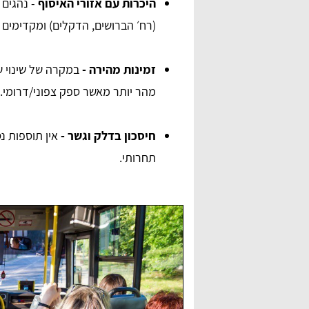
היכרות עם אזורי האיסוף
- נהגים 
(רח׳ הברושים, הדקלים) ומקדימים 
זמינות מהירה -
במקרה של שינוי ש
מהר יותר מאשר ספק צפוני/דרומי.
חיסכון בדלק וגשר -
אין תוספות נ
anna lipaz
תחרותי.
ם מאוד,
שירות מדהים ומאוד אדיבים בטלפון. הצלחתי למצוא
דרכם הסעה לאירוע, תודה רבה על הכל.