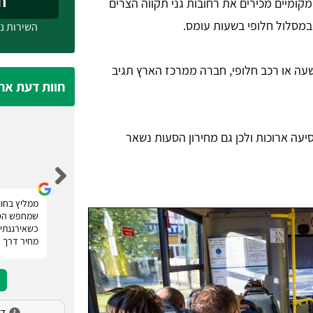
חייג
מקומיים מכירים את רחובות גני תקווה הצרים
במסלול חלופי בשעות עומס.
השירות ני
עה או רכב חלופי, חברה ממרכז הארץ תגיב
חוות דעת אח
סיעה ארוכות ולכן גם מחירון הסעות נשאר
נעמה מלכה
רוצה להודות לטופ הסעות אשר סיפקו לנו שירות
ממליץ בחום
השכרת מיניבוס לחתונה. אם אתם מחפשים הסעות
שמחפש הסע
לאירועים! רק טופ הסעות. הם מעניקים מספר הצעות
כשאירגנתי 
מחיר ומאפשרים לכם להשוות, פשוט מעולה.
מחיר דרך 
דירו