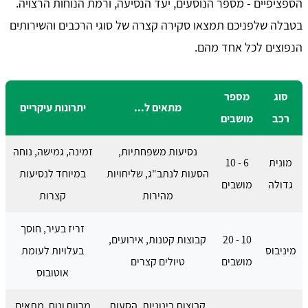
הספציפיים - מספר הנוסעים, יעד הנסיעה, ורמת הנוחות הרצויה.
בטבלה שלפניכם תמצאו סקירה קצרה של סוגי הרכבים והשירותים
הנפוצים לכל אחד מהם.
סוג
מספר
מתאים ל...
יתרונות עיקריים
רכב
מושבים
נסיעות משפחתיות,
זמינה, גמישה, נוחה
מונית
6 - 10
הסעות לנתב"ג, שליחויות
במיוחד לנסיעות
גדולה
מושבים
מהירות
קצרות
זריז בעיר, חוסך
10 - 20
קבוצות קטנות, אירועים,
מיניבוס
בעלויות לעומת
מושבים
טיולים קצרים
אוטובוס
קבוצות בינוניות, הסעות
מרווח ונוח, מתאים