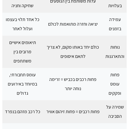
עלות משותפת בין הנוסעים
בעלויות
שחיקה וחניה
עמידה
כל אחד תלוי בעצמו
יציאה וחזרה מתואמות לכולם
בזמנים
ועלול לאחר
תיאומים אישיים
נוחות
כולם יחד באותו מקום, לא צריך
מרובים בין
והתארגנות
לתאם איסופים
משתתפים
פחות
עומס תחבורתי,
פחות רכבים בכביש = זרימה
עומס
במיוחד באירועים
נוחה יותר
ופקקים
גדולים
שמירה על
פחות רכבים = פחות זיהום אוויר
כל רכב מזהם בנפרד
הסביבה