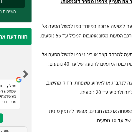
חייג
ר את העניין צרפנו מספר דוגמאות:
השירות ני
ה לנסיעה ארוכה במיוחד כמו למשל הסעה אל
הסעות מסוג אוטובוס המכיל עד 55 נוסעים.
חוות דעת אח
ה למרחק קצר או בינוני כמו למשל הסעה אל
וס המתאים להסעה של עד 40 נוסעים.
נעמה מלכה
 לנתב"ג או לאירוע משפחתי רחוק מהישוב,
רוצה להודות לטופ הסעות אשר סיפקו לנו שירות
ממליץ בחום
השכרת מיניבוס לחתונה. אם אתם מחפשים הסעות
שמחפש הסע
יע עד 20 נוסעים.
לאירועים! רק טופ הסעות. הם מעניקים מספר הצעות
כשאירגנתי 
מחיר ומאפשרים לכם להשוות, פשוט מעולה.
מחיר דרך 
שפחה או כמה חברים, אפשר להזמין מונית
1 נוסעים.
דירו