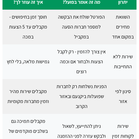
יתרון
מה זה אומר בפועל?
איך זה עוזר לך?
השוואת
הפורטל שולח את הבקשה
חוסך זמן בחיפושים -
מחירים
למספר חברות הסעה
מקבלים עד 5 הצעות
במקום אחד
במקביל
במכה
אין צורך להזמין - רק לקבל
שירות ללא
הצעות ולבחור אם וכמה
גמישות מלאה, בלי לחץ
התחייבות
רוצים
הפניות נשלחות רק לחברות
סינון לפי
מקבלים שירות מהיר
שפועלות ביקנעם ובאזור
אזור
וזמין מחברות מקומיות
הקרוב
מקבלים תמיכה גם
שירות
ניתן להתייעץ, לשאול
בשלבים מוקדמים של
לקוחות זמין
ולבקש עזרה לפני ההזמנה