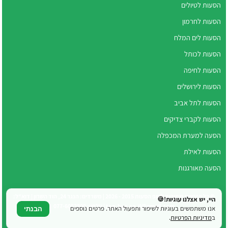
הסעות לטיולים
הסעות לחרמון
הסעות לים המלח
הסעות לכותל
הסעות לחיפה
הסעות לירושלים
הסעות לתל אביב
הסעות לקברי צדיקים
הסעה למערת המכפלה
הסעות לאילת
הסעה מאורגנות
© כל הזכויות שמורות לטופ הסעות 2015 - 2026 | משרדים: הנגר 24, הוד השרון | דוא"ל:
היי, יש אצלנו עוגיות!🍪
top.bus.co.il@gmail.com | טלפון: 077-6052800
אנו משתמשים בעוגיות לשיפור ותפעול האתר. פרטים נוספים
הבנתי
ב
מדיניות הפרטיות
.