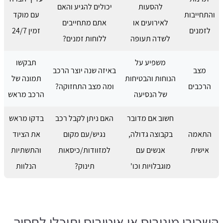
להסעות
יכולים להגיע והאם
והתחייבות
עם מוקד
לאירועים או
אתם מתחייבים
לזמנים
זמין 24/7
לשדה תעופה
ללוחות זמנים?
משפיע על
תבקשו
מצב
באיזה שנה יוצר הרכב
הנוחות והבטיחות
תמונה של
הרכבים
ומה מצב התחזוקה?
של הנסיעה
הרכב מראש
חשוב אם מדובר
האם ניתן לקבל רכב
בדקו מראש
התאמה
בקבוצה גדולה,
נגיש/עם מקום
את הציוד
אישית
אנשים עם
למזוודות/כיסאות
והתשתיות
מוגבלויות וכו'
תינוק?
הנלוות
השכירו מיניבוס או אוטובוס ותוכלו לחסוך