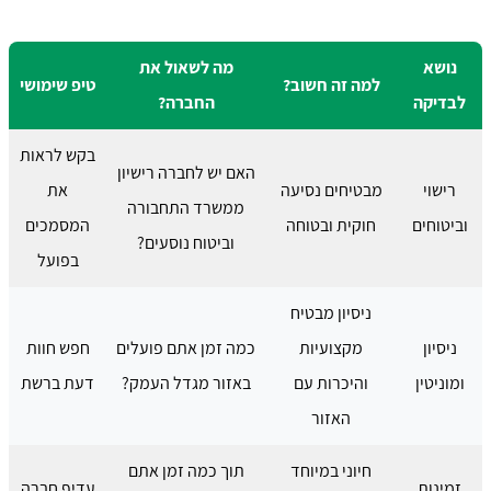
נושא
מה לשאול את
למה זה חשוב?
טיפ שימושי
לבדיקה
החברה?
בקש לראות
האם יש לחברה רישיון
רישוי
מבטיחים נסיעה
את
ממשרד התחבורה
וביטוחים
חוקית ובטוחה
המסמכים
וביטוח נוסעים?
בפועל
ניסיון מבטיח
ניסיון
מקצועיות
כמה זמן אתם פועלים
חפש חוות
ומוניטין
והיכרות עם
באזור מגדל העמק?
דעת ברשת
האזור
חיוני במיוחד
תוך כמה זמן אתם
זמינות
עדיף חברה