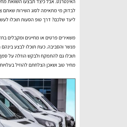
האינטרנט. אבל כיצד תבצעו השוואת מחיר
לבדוק מי מתאימה לסוג השירות שאתם צר
ליעד שלכם? דרך טופ הסעות תוכלו לעשו
משאירים פרטים או מחייגים ומקבלים בח
מנשר והסביבה. כעת תוכלו לבצע בינהם 
תוכלו גם להתמקח ולבקש הוזלה על סמך
anna lipaz
מחיר טוב ושאכן הצלחתם להוזיל בעלויות
ם מאוד,
שירות מדהים ומאוד אדיבים בטלפון. הצלחתי למצוא
דרכם הסעה לאירוע, תודה רבה על הכל.