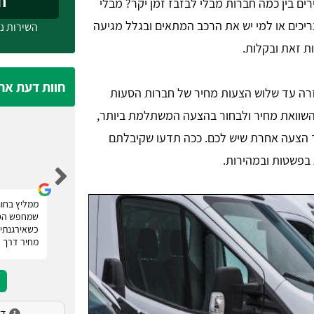
חייג
ים בין כמה חברות מבלי לבזבז זמן יקר? מבלי
יכים או למי יש את הרכב המתאים ובגלל מגיעה
השירות ני
ת זאת ובקלות.
חוות דעת אח
זרה עד שלוש הצעות מחיר של חברות הסעות
השוואת מחיר ולבחור בהצעה המשתלמת ביותר,
 הצעה אחרת שיש לכם. ככה תדעו שקיבלתם
נעמה מלכה
 בפשטות ובמהירות.
רוצה להודות לטופ הסעות אשר סיפקו לנו שירות
ממליץ בחום
השכרת מיניבוס לחתונה. אם אתם מחפשים הסעות
שמחפש הסע
לאירועים! רק טופ הסעות. הם מעניקים מספר הצעות
כשאירגנתי 
מחיר ומאפשרים לכם להשוות, פשוט מעולה.
מחיר דרך 
דירו