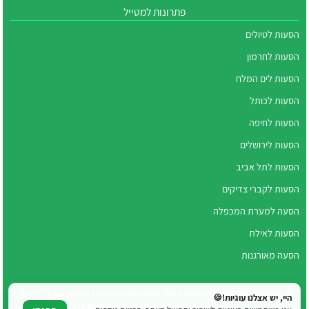
פתרונות למטייל
הסעות לטיולים
הסעות לחרמון
הסעות לים המלח
הסעות לכותל
הסעות לחיפה
הסעות לירושלים
הסעות לתל אביב
הסעות לקברי צדיקים
הסעה למערת המכפלה
הסעות לאילת
הסעה מאורגנות
© כל הזכויות שמורות לטופ הסעות 2015 - 2026 | משרדים: הנגר 24, הוד השרון | דוא"ל:
היי, יש אצלנו עוגיות!🍪
top.bus.co.il@gmail.com | טלפון: 077-6052800