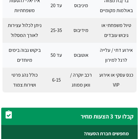
בר/בת מצווה
אידיאלי להסעות
מיניבוס
עד 20
באולמות מקומיים
משפחתיות
טיול משפחתי או
ניתן לכלול עצירות
מידיבוס
25-35
גיבוש עובדים
לאורך המסלול
אירוע דתי / עלייה
ביקוש גבוה בימים
אוטובוס
עד 50
לרגל למירון
מיוחדים
כנס עסקי או אירוע
רכב יוקרה /
כולל נהג פרטי
6-15
VIP
וואן ממוזג
ושירות צמוד
קבלו עד 3 הצעות מחיר
מחפשים חברת הסעות?