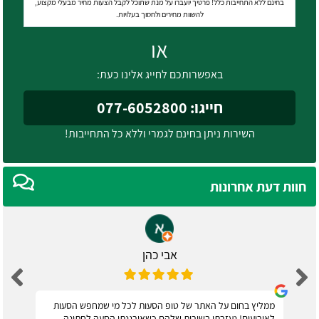
בחינם ללא התחייבות כלל! פרטיך יועברו על מנת שתוכל לקבל הצעות מחיר מבעלי מקצוע,
להשוות מחירים ולחסוך בעלויות.
או
באפשרותכם לחייג אלינו כעת:
חייגו: 077-6052800
השירות ניתן בחינם לגמרי וללא כל התחייבות!
חוות דעת אחרונות
אבי כהן
ממליץ בחום על האתר של טופ הסעות לכל מי שמחפש הסעות
לאירועים! נעזרתי בשירות שלהם כשאירגנתי הסעה לחתונה