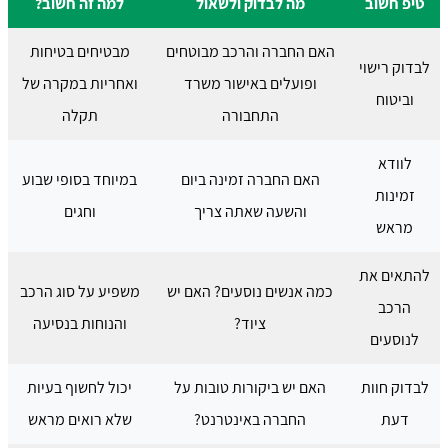
טיפ חשוב
מה לבדוק ולשאול
למה זה חשוב?
האם החברה והרכב מבוטחים
מבטיחים בטיחות
לבדוק רישוי
ופועלים באישור משרד
ואחריות במקרה של
וביטוח
התחבורה
תקלה
לוודא
האם החברה זמינה ביום
במיוחד בסופי שבוע
זמינות
והשעה שאתה צריך
וחגים
מראש
להתאים את
כמה אנשים נוסעים? האם יש
משפיע על סוג הרכב
הרכב
ציוד?
והנוחות בנסיעה
לנוסעים
לבדוק חוות
האם יש ביקורות טובות על
יכול לחשוף בעיות
דעת
החברה באינטרנט?
שלא רואים מראש