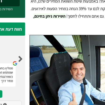
חייג
 זאת? באמצעות שיטת השוואת המחירים שלנו, היא
פועלת בצורה מהירה, קלילה ונוחה ומספקת לכם עד 39% הנחה במחיר הסעות לאירועים.
השירות ני
גם אתם ותתחילו לחסוך!
השירות ניתן בחינם,
חוות דעת אח
נעמה מלכה
רוצה להודות לטופ הסעות אשר סיפקו לנו שירות
ממליץ בחום
השכרת מיניבוס לחתונה. אם אתם מחפשים הסעות
שמחפש הסע
לאירועים! רק טופ הסעות. הם מעניקים מספר הצעות
כשאירגנתי 
מחיר ומאפשרים לכם להשוות, פשוט מעולה.
מחיר דרך 
דירו