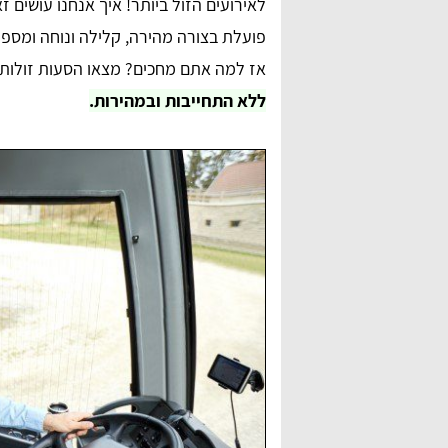
לאירועים הזול ביותר! איך אנחנו עושים
אז למה אתם מחכים? מצאו הסעות זולות 
ללא התחייבות ובמהירות.
anna lipaz
ם מאוד,
שירות מדהים ומאוד אדיבים בטלפון. הצלחתי למצוא
דרכם הסעה לאירוע, תודה רבה על הכל.