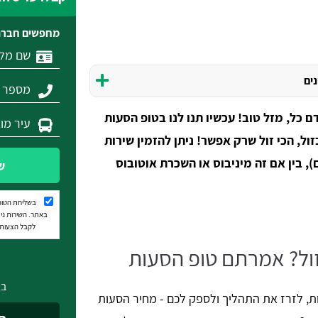
מחפשים חברת
נים
ודם כל, מזל טוב! עכשיו תנו לנו בטופ הסעות
ל, הכי זול שרק אפשר! ניתן להזמין שירות
לכל כמות (החל מ-8 נוסעים), בין אם זה מיניבוס או השכרת אוטובוס
ש
בשליחת הטופ
באתר. השירות נית
לקבל הצעות מ
ול? אמרתם טופ הסעות
בא
ות, לזרז את התהליך ולספק לכם - מחיר הסעות