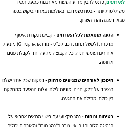
לאירועים
, כדאי להבין מדוע הסעות מאורגנות כמעט תמיד
משתלמות יותר - בטח כשמדובר באולמות באזורי ביקוש בכפר
סבא, רעננה והוד השרון.
הגעה מתואמת לכל האורחים
- קביעת נקודת איסוף
מרכזית (למשל תחנת רכבת כ"ס - נורדאו או קניון G) מונעת
איחורים ועומסי חניה. כל הקבוצה מגיעה יחד לקבלת פנים
ולחופה.
חיסכון לאורחים שמגיעים מרחוק -
במקום שכל אחד ישלם
בנפרד על דלק, חניה ומוניות לילה, עלות ההסעה מתחלקת
בין כולם ומוזילה את ההגעה.
בטיחות ונוחות -
נהג מקצועי עם רישוי מתאים אחראי על
הנהיגה הלוך וחזור. אין צורך ב"נהג תורן" והאורחים יכולים