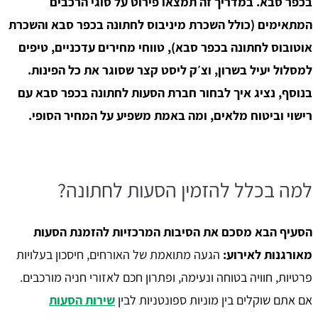
בכפר סבא. במדריך זה תמצאו פירוט על סוגי הרכבים
המתאימים (כולל השכרת מיניבוס לחתונה בכפר סבא והשכרת
אוטובוס לחתונה בכפר סבא), טווחי מחירים עדכניים, טיפים
למסלול יעיל בשרון, וצ׳ק ליסט קצר שסוגר את כל הפינות.
בנוסף, נציג איך לבחור חברת הסעות לחתונה בכפר סבא עם
רישוי וביטוח מלאים, ומה באמת משפיע על המחיר הסופי.
למה בכלל להזמין הסעות לחתונה?
הסעיף הבא מסכם את הסיבות המרכזיות להזמנת הסעות
מאורגנות לאירוע:
הגעה מתואמת של האורחים, חיסכון בעלויות
פרטיות, חוויה בטוחה ונעימה, ופתרון חכם לאזורי חניה מורכבים.
אם אתם שוקלים בין מוניות ספונטניות לבין
שירות הסעות