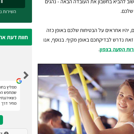
חייג
שוב להביא בחשבון את העובדה הבאה - נהגים
שלכם.
השירות ני
ם, יהיו אחראים על הבטיחות שלכם באופן כזה
חוות דעת אח
זאת נדרש לבדיקתכם באופן מקיף. בנוסף, אנו
רות הסעה בצפון
.
נעמה מלכה
רוצה להודות לטופ הסעות אשר סיפקו לנו שירות
ממליץ בחום
השכרת מיניבוס לחתונה. אם אתם מחפשים הסעות
שמחפש הסע
לאירועים! רק טופ הסעות. הם מעניקים מספר הצעות
כשאירגנתי 
מחיר ומאפשרים לכם להשוות, פשוט מעולה.
מחיר דרך 
דירו