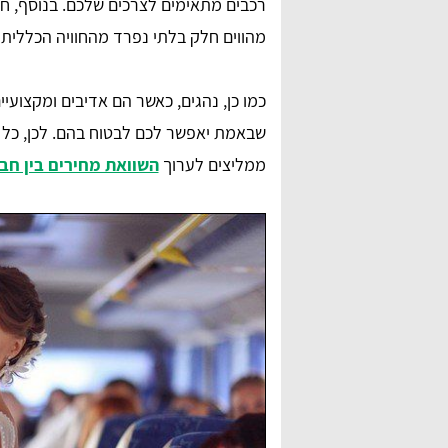
רכבים מתאימים לצרכים שלכם. בנוסף, ח
מהווים חלק בלתי נפרד מהחוויה הכללית 
כמו כן, נהגים, כאשר הם אדיבים ומקצועיי
שבאמת יאפשר לכם לבטוח בהם. לכן, כל 
ממליצים לערוך
השוואת מחירים בין חב
anna lipaz
ם מאוד,
שירות מדהים ומאוד אדיבים בטלפון. הצלחתי למצוא
דרכם הסעה לאירוע, תודה רבה על הכל.