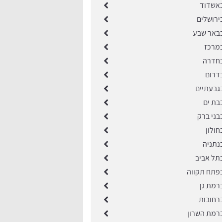
באשדוד
ירושלים
בבאר שבע
מרכז
בחדרה
דרום
גבעתיים
בת ים
בני ברק
ולון
נתניה
תל אביב
פתח תקווה
רמת גן
רחובות
רמת השרון