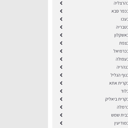
הרצליה
כפר סבא
עכו
טבריה
אשקלון
בצפת
כרמיאל
עפולה
נהריה
וף הגליל
קרית אתא
לוד
קרית ביאליק
ברמלה
בבית שמש
מודיעין