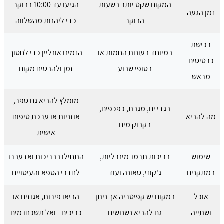
המקום שקט יותר בשעות
הגיעו עד 10:00 בבוקר
זמן הגעה
הבוקר
כדי ליהנות מהשלווה
רכישת
במיוחד בעונות החמות או
הזמינו אונליין כדי לחסוך
כרטיסים
בסופי שבוע
זמן ולהבטיח מקום
מראש
מומלץ להביא גם ספר,
בגדי ים, מגבת, כפכפים,
מה להביא
אוזניות או ערכת טיפוח
בקבוק מים
אישית
שימוש
בריכות תרמו-מינרליות,
התחילו בבריכות ואז עברו
במתקנים
ג'קוזי, סאונה ועוד
לחדרי הספא והעיסויים
אוכל
במקום יש קפיטריה אך ניתן
הביאו פירות, אגוזים או
ושתייה
גם להביא נשנושים
כריכים - ואל תשכחו מים