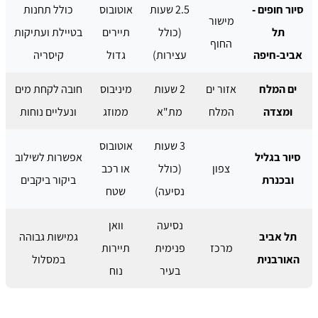
סיור חופים -
2.5 שעות
אוטובוס
כולל תחנות
מישור
תל
(כולל
תיירים
בטיילת ועתיקות
החוף
אביב-חיפה
עצירות)
גדול
קיסריה
ים המלח
אזור ים
2 שעות
מיניבוס
חובה לקחת מים
ומצדה
המלח
מת"א
ממוזג
ונעליים נוחות
3 שעות
אוטובוס
סיור בגליל
אפשרות לשילוב
צפון
(כולל
או רכב
ובכנרת
ביקור ביקבים
נסיעה)
שטח
נסיעה
וואן
תל אביב
גמישות גבוהה
מרכז
פנימית
תיירות
האורבנית
במסלול
בעיר
נוח