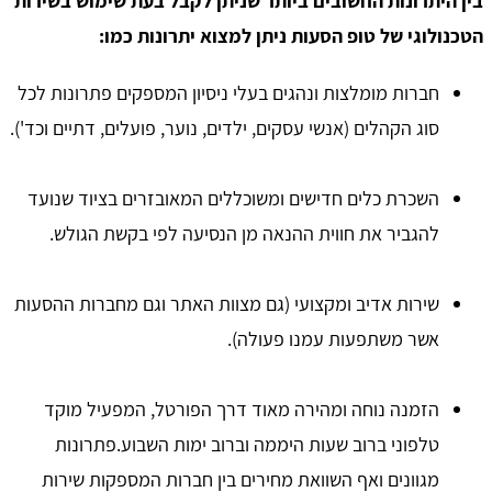
בין היתרונות החשובים ביותר שניתן
לקבל בעת שימוש בשירות
הטכנולוגי של טופ הסעות ניתן למצוא יתרונות כמו:
חברות מומלצות ונהגים בעלי ניסיון המספקים פתרונות לכל
סוג הקהלים (אנשי עסקים, ילדים, נוער, פועלים, דתיים וכד').
השכרת כלים חדישים ומשוכללים המאובזרים בציוד שנועד
להגביר את חווית ההנאה מן הנסיעה לפי בקשת הגולש.
שירות אדיב ומקצועי (גם מצוות האתר וגם מחברות ההסעות
אשר משתפעות עמנו פעולה).
הזמנה נוחה ומהירה מאוד דרך הפורטל, המפעיל מוקד
טלפוני ברוב שעות היממה וברוב ימות השבוע.פתרונות
מגוונים ואף השוואת מחירים בין חברות המספקות שירות