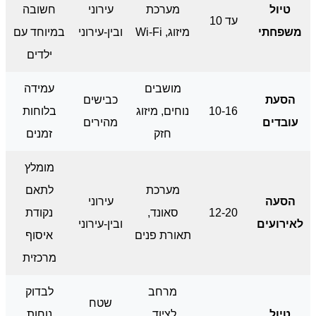
טיול
מערכת
עירוני
חשובה
עד 10
משפחתי
מיזוג, Wi-Fi
ובין-עירוני
במיוחד עם
ילדים
מושבים
עמידה
הסעת
כבישים
10-16
נוחים, מיזוג
בלוחות
עובדים
מהירים
חזק
זמנים
מומלץ
מערכת
לתאם
הסעה
עירוני
12-20
סאונד,
נקודת
לאירועים
ובין-עירוני
תאורת פנים
איסוף
מרכזית
מרחב
לבדוק
שטח
טיול
לציוד,
נוחות