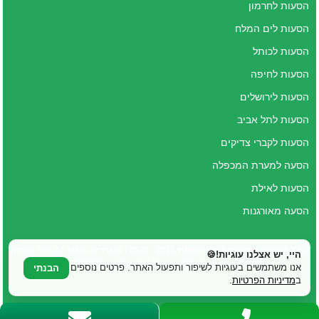
הסעות לחרמון
הסעות לים המלח
הסעות לכותל
הסעות לחיפה
הסעות לירושלים
הסעות לתל אביב
הסעות לקברי צדיקים
הסעה למערת המכפלה
הסעות לאילת
הסעה מאורגנות
© כל הזכויות שמורות לטופ הסעות 2015 - 2026 | משרדים: הנגר 24, הוד השרון
היי, יש אצלנו עוגיות!🍪
| דוא"ל: top.bus.co.il@gmail.com | טלפון: 077-6052800
אנו משתמשים בעוגיות לשיפור ותפעול האתר. פרטים נוספים
הבנתי
ב
מדיניות הפרטיות
.