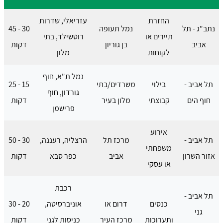
החזרת
עזריאלי, שדרות
נתב"ג - תל
נמל תעופה
30 - 45
תיירים או
רוטשילד, בתי
אביב
בן גוריון
דקות
לקוחות
מלון
נמל ת"א, חוף
תל אביב -
בילוי
משרדים/בתי
15 - 25
גורדון, חוף
חוף הים
קבוצתי
מלון בעיר
דקות
פרישמן
אירוע
תל אביב -
מרכז תל
הרצליה, רעננה,
30 - 50
משפחתי
אזור השרון
אביב
כפר סבא
דקות
או עסקי
רכבת
תל אביב -
כנסים
דרום או
אוניברסיטה,
20 - 30
גני
ותערוכות
מרכז העיר
כניסות לגני
דקות