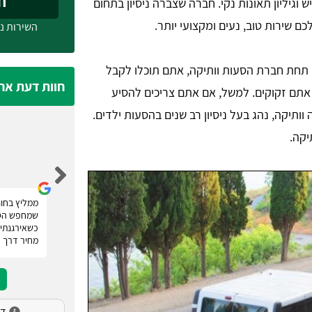
חייג
ש וגיליון תאונות נקי. חברה שצברה ניסיון בתחום
ם שירות טוב, נעים ומקצועי יותר.
השירות ני
 תחת חברת הסעות וותיקה, אתם תוכלו לקבל
חוות דעת אח
 אתם זקוקים. למשל, אם אתם צריכים להסיע
ותיקה, נהג בעל ניסיון רב שנים בהסעות ילדים.
יקה.
נעמה מלכה
רוצה להודות לטופ הסעות אשר סיפקו לנו שירות
ממליץ בחום
השכרת מיניבוס לחתונה. אם אתם מחפשים הסעות
שמחפש הסע
לאירועים! רק טופ הסעות. הם מעניקים מספר הצעות
כשאירגנתי 
מחיר ומאפשרים לכם להשוות, פשוט מעולה.
מחיר דרך 
דירו