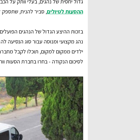
גדול יחסית של נהגים, בעלי וותק על הכבי
ההסעות לטיולים
, סביר להניח, שתספק לכ
בזכות ההיצע הגדול של הנהגים הפועלים
נהג מקצועי ומנוסה עבור סוג הנסיעה לה
ילדים ממקום למקום, תוכלו לקבל מחברה ו
לסיכום הנקודה - בחרו בחברת הסעות וות
anna lipaz
ם מאוד,
שירות מדהים ומאוד אדיבים בטלפון. הצלחתי למצוא
דרכם הסעה לאירוע, תודה רבה על הכל.