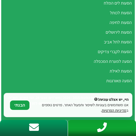
הסעות לים המלח
הסעות לכותל
הסעות לחיפה
הסעות לירושלים
הסעות לתל אביב
הסעות לקברי צדיקים
הסעה למערת המכפלה
הסעות לאילת
הסעה מאורגנות
© כל הזכויות שמורות לטופ הסעות 2015 - 2026 | משרדים: הנגר 24, הוד השרון | דוא"ל:
היי, יש אצלנו עוגיות!🍪
top.bus.co.il@gmail.com | טלפון: 077-6052800
אנו משתמשים בעוגיות לשיפור ותפעול האתר. פרטים נוספים
הבנתי
ב
מדיניות הפרטיות
.