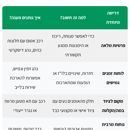
דרישה
למה זה חשוב?
איך נותנים מענה?
מיוחדת
כדי לאפשר מנוחה, ריכוז
רכב אטום עם חלונות
פרטיות מלאה
או הימנעות ממגע
כהים, נהג דיסקרטי
תקשורתי
נהג זמין וגמיש,
לוחות זמנים
חזרות, שינויים בלו"ז או
אפשרות להארכת
גמישים
הופעות שמתארכות
שירות בלייב
מקום לציוד
חלק מהאומנים נעים עם
רכב עם תא מטען מרווח
במה/הקלטה
ציוד אישי או מקצועי כבד
או נגרר ייעודי
נוחות מרבית
נסיעות ארוכות דורשות
רכב מרווח, מושבים