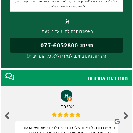
בחינם ללא התחייבות כלל! פרטיך יועברו על מנת שתוכל לקבל הצעות מחיר מבעלי מקצוע,
להשוות מחירים ולחסוך בעלויות.
או
באפשרותכם לחייג אלינו כעת:
חייגו: 077-6052800
השירות ניתן בחינם לגמרי וללא כל התחייבות!
חוות דעת אחרונות
אבי כהן
ממליץ בחום על האתר של טופ הסעות לכל מי שמחפש הסעות
לאירועים! נעזרתי בשירות שלהם כשאירגנתי הסעה לחתונה