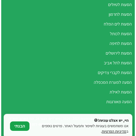
הסעות לטיולים
הסעות לחרמון
הסעות לים המלח
הסעות לכותל
הסעות לחיפה
הסעות לירושלים
הסעות לתל אביב
הסעות לקברי צדיקים
הסעה למערת המכפלה
הסעות לאילת
הסעה מאורגנות
© כל הזכויות שמורות לטופ הסעות 2015 - 2026 | משרדים: הנגר 24, הוד השרון | דוא"ל:
היי, יש אצלנו עוגיות!🍪
top.bus.co.il@gmail.com | טלפון: 077-6052800
אנו משתמשים בעוגיות לשיפור ותפעול האתר. פרטים נוספים
הבנתי
ב
מדיניות הפרטיות
.