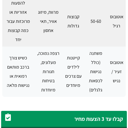
להסעות
מרווח, מיזוג
אזוריות או
אוטובוס
קבוצות
50-60
אוויר, תאי
מרוכזות עבור
רגיל
גדולות
אחסון
כמה קבוצות
יחד
משתנה
רצפה נמוכה,
קייטנות
כשיש צורך
אוטובוס
(כולל
מעלונים,
לילדים
ברכב מותאם
זעיר /
נגישות
חגורות
עם צרכים
רפואית או
נגיש
לכסאות
בטיחות
מיוחדים
נגישות מלאה
גלגלים)
מיוחדות
קבלו עד 3 הצעות מחיר