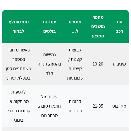
מספר
סוג
מתאים
יתרונות
מתי מומלץ
מושבים
רכב
ל...
בולטים
לבחור
ממוצע
קבוצות
כאשר מדובר
גמישות
קטנות /
במספר
מיניבוס
10-20
בהגעה, חנייה
קייטנות
משתתפים קטן
קלה
שכונתיות
ובמסלול עירוני
להסעות
עלות מול
קבוצות
מרוחקות או
מידיבוס
21-35
תועלת טובה,
בינוניות
קבוצות בגודל
מרחב נוח
בינוני